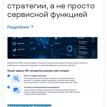
стратегии, а не просто
сервисной функцией
ПО
ного ПО
Подробнее
siness
ковского
ваших
Новости и публикации