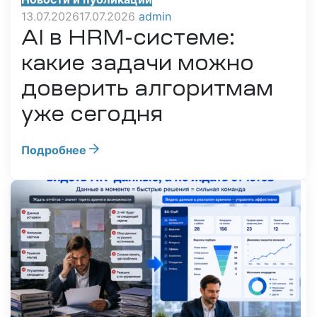
13.07.2026
17.07.2026
admin
AI в HRM-системе:
какие задачи можно
доверить алгоритмам
я
уже сегодня
х
Подробнее
х
га