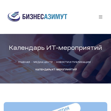
аты
Календарь ИТ-мероприятий
ГЛАВНАЯ
:
МЕДИА ЦЕНТР
:
НОВОСТИ И ПУБЛИКАЦИИ
:
афф
КАЛЕНДАРЬ ИТ-МЕРОПРИЯТИЙ
я
ы
за