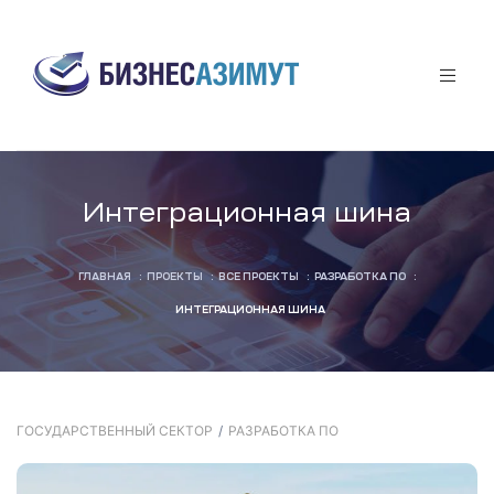
аты
Интеграционная шина
ГЛАВНАЯ
:
ПРОЕКТЫ
:
ВСЕ ПРОЕКТЫ
:
РАЗРАБОТКА ПО
:
афф
ИНТЕГРАЦИОННАЯ ШИНА
я
ы
ГОСУДАРСТВЕННЫЙ СЕКТОР
/
РАЗРАБОТКА ПО
за