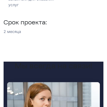
услуг
Срок проекта:
2 месяца
их
Мы всегда на связи!
и
ботка
тной
изнес-