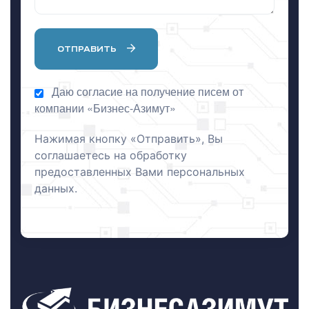
ОТПРАВИТЬ
Даю согласие на получение писем от
я
компании «Бизнес-Азимут»
х
Нажимая кнопку «Отправить», Вы
соглашаетесь на обработку
х
предоставленных Вами персональных
данных.
га