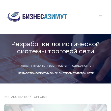
аты
Разработка логистической
системы торговой сети
афф
ГЛАВНАЯ
:
ПРОЕКТЫ
:
ВСЕ ПРОЕКТЫ
:
РАЗРАБОТКА ПО
:
РАЗРАБОТКА ЛОГИСТИЧЕСКОЙ СИСТЕМЫ ТОРГОВОЙ СЕТИ
я
ы
РАЗРАБОТКА ПО
/
ТОРГОВЛЯ
за