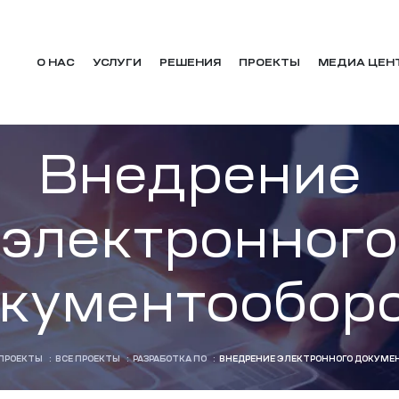
О НАС
УСЛУГИ
РЕШЕНИЯ
ПРОЕКТЫ
МЕДИА ЦЕН
Внедрение
электронного
кументообор
ПРОЕКТЫ
:
ВСЕ ПРОЕКТЫ
:
РАЗРАБОТКА ПО
:
ВНЕДРЕНИЕ ЭЛЕКТРОННОГО ДОКУМЕ