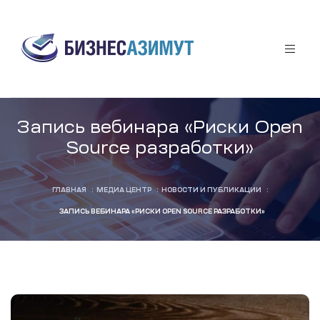
аты
Запись вебинара «Риски Open
Source разработки»
афф
ГЛАВНАЯ
:
МЕДИА ЦЕНТР
:
НОВОСТИ И ПУБЛИКАЦИИ
:
ЗАПИСЬ ВЕБИНАРА «РИСКИ OPEN SOURCE РАЗРАБОТКИ»
я
ы
за