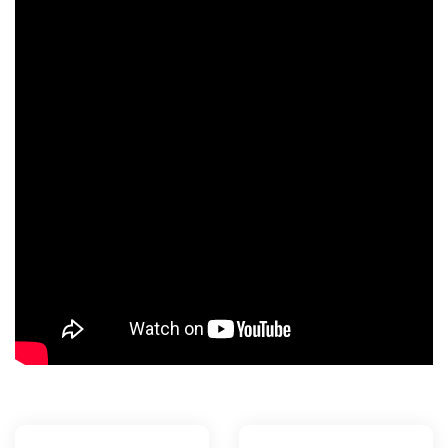
ашение
анием